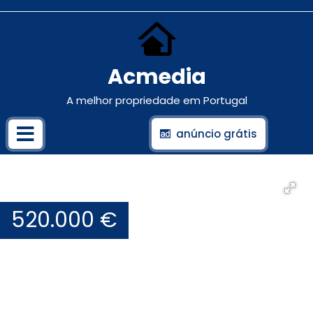
Acmedia
A melhor propriedade em Portugal
anúncio grátis
520.000 €