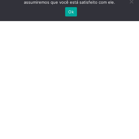
Tipo De Casa
: Apartamentos
assumiremos que você está satisfeito com ele.
Escrever no WhatsApp
Preço
: 611.000 €
Ok
Estado
: Segunda Mão
Tamanho
: 71 M² Construídos/ 63 M² Úteis
Certificação Energética
: Certificação
Energética: F (Desempenho Energético Não
Facilitado)
Localização
: Castelo - Mouraria; Santa Maria
Maior; Lisboa
Distrito
: Santa Maria Maior
Cidade
: Lisboa
Contactar
Reportar anúncio