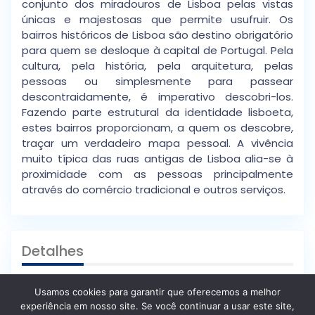
conjunto dos miradouros de Lisboa pelas vistas
únicas e majestosas que permite usufruir. Os
bairros históricos de Lisboa são destino obrigatório
para quem se desloque à capital de Portugal. Pela
cultura, pela história, pela arquitetura, pelas
pessoas ou simplesmente para passear
descontraidamente, é imperativo descobri-los.
Fazendo parte estrutural da identidade lisboeta,
estes bairros proporcionam, a quem os descobre,
traçar um verdadeiro mapa pessoal. A vivência
muito típica das ruas antigas de Lisboa alia-se à
proximidade com as pessoas principalmente
através do comércio tradicional e outros serviços.
Detalhes
Idp
: 4tyroj3nbww3
Usamos cookies para garantir que oferecemos a melhor
experiência em nosso site. Se você continuar a usar este site,