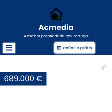
Acmedia
A melhor propriedade em Portugal
anúncio grátis
689.000 €