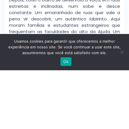
estreitas e inclinadas, num sobe e desce
constante. Um emaranhado de ruas que vale a
pena vir descobrir, um autêntico labirinto. Aqui
moram famílias e estudantes estrangeiros que
frequentam as faculdades do alto da Ajuda. Um
bairro calmo, maioritariamente habitacional, e com
Usamos cookies para garantir que oferecemos a melhor
algum comércio local. Uma zona muito tranquila
experiência em nosso site. Se você continuar a usar este site,
para se viver, a pouca distância da margem do rio.
assumiremos que você está satisfeito com ele.
Escrever no WhatsApp
Ok
Detalhes
Idp
: Zkuuiv6nofc5
Tipo De Casa
: Apartamentos
Preço
: 689.000 €
Estado
: Segunda Mão