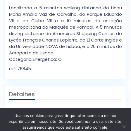
Localizado a 5 minutos walking distance do Liceu
Maria Amália Vaz de Carvalho, do Parque Eduardo
VII e do Clube VII e a 10 minutos da estação
metropolitana do Marquês de Pombal. A 5 minutos
driving distance do Amoreiras Shopping Center, do
Lycée Français Charles Lepierre, do El Corte Inglês e
da Universidade NOVA de Lisboa, e a 20 minutos do
Aeroporto de Lisboa.
Categoria Energética: C
ref: 76845.
Detalhes
Idp
: G516p2ar8pps
Usamos cookies para garantir que oferecemos a melhor
Tipo De Casa
: Apartamentos
experiência em nosso site. Se você continuar a usar este site,
assumiremos que você está satisfeito com ele.