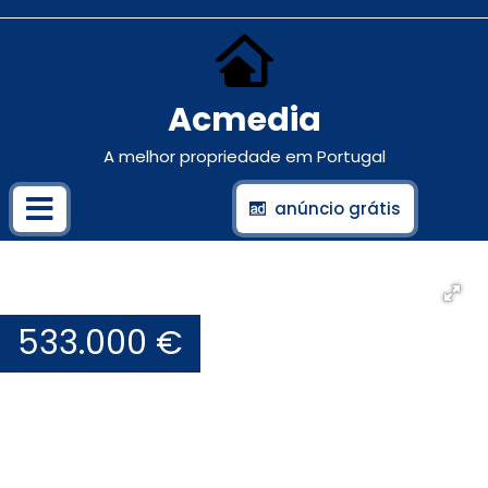
Acmedia
A melhor propriedade em Portugal
anúncio grátis
533.000 €