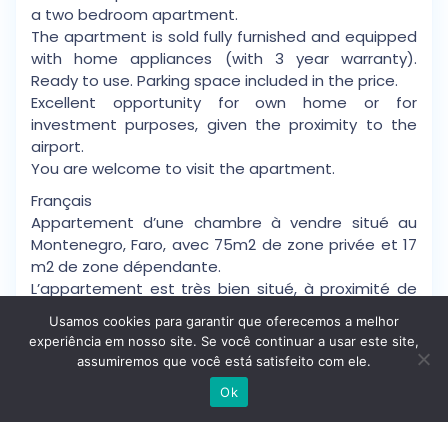
a two bedroom apartment.
The apartment is sold fully furnished and equipped
with home appliances (with 3 year warranty).
Ready to use. Parking space included in the price.
Excellent opportunity for own home or for
investment purposes, given the proximity to the
airport.
You are welcome to visit the apartment.
Français
Appartement d’une chambre à vendre situé au
Montenegro, Faro, avec 75m2 de zone privée et 17
m2 de zone dépendante.
L’appartement est très bien situé, à proximité de
plusieurs supermarchés (Pingo Doce; Modelo et
Usamos cookies para garantir que oferecemos a melhor
Aldi), Montenegro School, à quelques mètres de
experiência em nosso site. Se você continuar a usar este site,
l’aéroport et de la plage de Faro.
assumiremos que você está satisfeito com ele.
Comme vous pouvez le voir sur les photos,
Escrever no WhatsApp
Ok
l’appartement est très lumineux et spacieux. En
dépit d’être un appartement d’une chambre, il a
une dimension identique à un appartement de