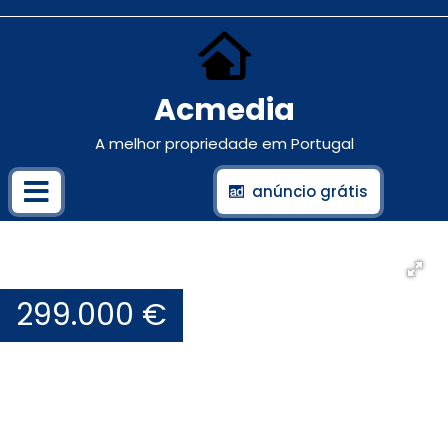
Acmedia
A melhor propriedade em Portugal
anúncio grátis
299.000 €