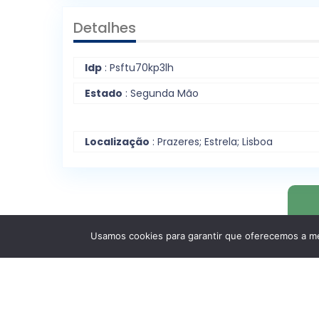
Detalhes
Idp
: Psftu70kp3lh
Estado
: Segunda Mão
Localização
: Prazeres; Estrela; Lisboa
Usamos cookies para garantir que oferecemos a mel
Estrutura Interna
Quartos
: T1