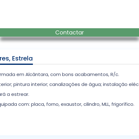
Contactar
es, Estrela
Armada em Alcântara, com bons acabamentos, R/c.
rior; pintura interior; canalizações de água; instalação el
rá a estrear.
da com: placa, forno, exaustor, cilindro, MLL, frigorífico.