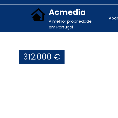
Acmedia
Apa
A melhor propriedade
em Portugal
312.000 €