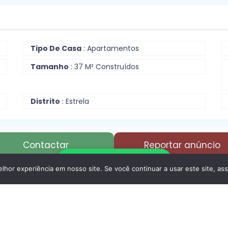
Tipo De Casa
: Apartamentos
Tamanho
: 37 M² Construídos
Distrito
: Estrela
Contactar
Reportar anúncio
Escrever no WhatsApp
hor experiência em nosso site. Se você continuar a usar este site, as
Casas De Banho
: 1