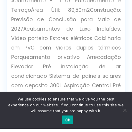
Apartamento - T1 c/ Parqueamento e
TerraçoÁrea Útil: 89,50m2Construção:
Previsão de Conclusão para Maio de
2027Acabamentos de Luxo Incluídos:
Vídeo porteiro Estores elétricos Caixilharia
em PVC com vidros duplos térmicos
Parqueamento privativo Arrecadação
Elevador Pré instalação de ar
condicionado Sistema de paineis solares
com deposito 300L Aspiração Central Pré
instalação com ponto de carregamento
We use cookies to ensure that we give you the best
elétrico na garagem (NÃO INCLUI WALL
experience on our website. If you continue to use this site we
will assume that you are happy with it.
BOX) Iluminação imbutida nos tetos,
Escrever no WhatsApp
Ok
sancas das cortinas iluminadas Porta de