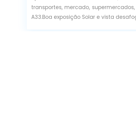
transportes, mercado, supermercados, 
A33.Boa exposição Solar e vista desaf
Detalhes
Tipo De Casa
: Apartamento
Tamanho
:
Cidade
: Setúbal
Contactar via WhatsApp