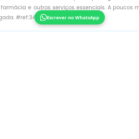
farmácia e outros serviços essenciais. A poucos m
ogada. #ref:34947479 Ler mais
Escrever no WhatsApp
Preço
: 170.000 €
Localização
: Corroios, Setúbal