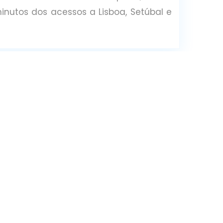
inutos dos acessos a Lisboa, Setúbal e
Estado
: Segunda Mão
Distrito
: Corroios