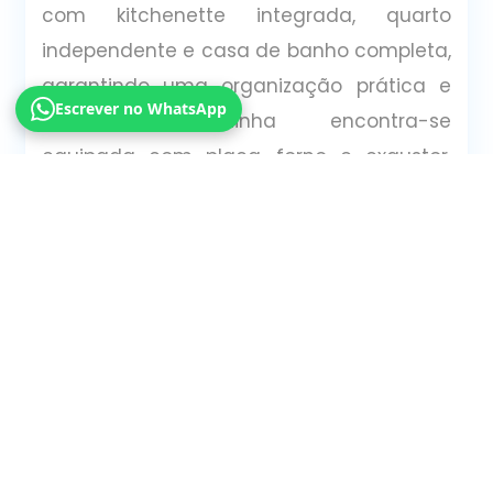
com kitchenette integrada, quarto
independente e casa de banho completa,
garantindo uma organização prática e
Escrever no WhatsApp
funcional.A cozinha encontra-se
equipada com placa, forno e exaustor,
pronta a utilizar.A sua localização permite
viver a cidade a pé: Mercado do
Livramento - cerca de 4 minutos Avenida
Luísa Todi e zona ribeirinha - cerca de 6
minutos Estação ferroviária de Setúbal -
cerca de 9 minutos Ferry para Tróia -
cerca de 10 minutos Hospital de São
Bernardo - cerca de 6 minutos de
carroUma oportunidade interessante para