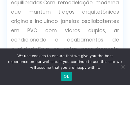
equilibradas.Com remodelação moderna
que mantem traços arquitetónicos
originais incluindo janelas oscilobatentes
em PVC com vidros duplos, ar
condicionado e acabamentos de
qualidade.Sala de estar aconchegante
We use cookies to ensure that we give you the best
em open space com a
experience on our website. If you continue to use this site we
cozinha.Kitchenette completamente
will assume that you are happy with it.
Escrever no WhatsApp
equipada incluindo termoacumulador
Ok
para águas quentes.Quarto no
aproveitamento do sótão.Inserido no
coração de Vila Nogueira de Azeitão,
permitindo fazer o dia-a-dia a pé,
próximo de serviços (bancos, correios) e