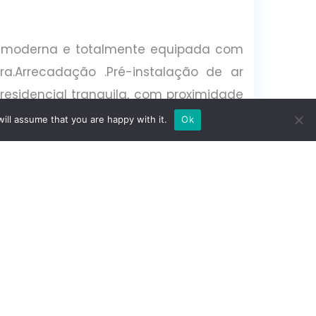
nha moderna e totalmente equipada com
a.Arrecadação .Pré-instalação de ar
 residencial tranquila, com proximidade
os rápidos à A2, IC20 e transportes
ill assume that you are happy with it.
Ok
Estado
: Segunda Mão
Distrito
: Corroios