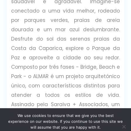
saudável e agradável. Imagine-se
conectado a uma vida melhor, rodeado
por parques verdes, praias de areia
dourada e um mar azul deslumbrante.
Desfrute do sol das serenas praias da
Costa da Caparica, explore o Parque da
Paz e aproveite a cidade ao seu redor.
Composto por três fases - Bridge, Beach e
Park - o ALMAR é um projeto arquitetónico
único, com características distintas para
atender a todos os estilos de vida.
Assinado pela Saraiva + Associados, um
atelier de arquitetura e design premiado
We use cookies to ensure that we give you the best
experience on our website. If you continue to use this site we
internacionalmente, o ALMAR reflete uma
will assume that you are happy with it.