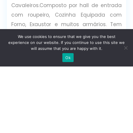
Cavaleiros.Composto por hall de entrada
com roupeiro, Cozinha Equipada com
Forno, Exaustor e muitos armários. Tem
uma varanda fechada . Gás canalizado
We use cookies to ensure that we give you the best
do prédio.Quarto com um grande roupeiro
experience on our website. If you continue to use this site we
will assume that you are happy with it.
e bastante luminosidade e vista
Escrever no WhatsApp
Ok
desafogada para a cidade. Prédio com 2
elevadores e com acesso a mobilidade
reduzida.Exposição solar
Sul/Poente.Excelente localização em
praceta sossegada e com fácil
estacionamento.Zona perto de
transportes públicos.Numa zona
envolvente bastante calma, ao mesmo