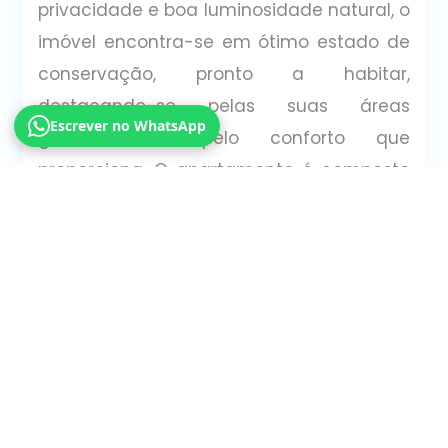
privacidade e boa luminosidade natural, o
imóvel encontra-se em ótimo estado de
conservação, pronto a habitar,
destacando-se pelas suas áreas
Escrever no WhatsApp
generosas e pelo conforto que
proporciona. O apartamento é composto
por: Sala muito luminosa, com acesso a
varanda; Quarto com excelentes áreas;
Cozinha funcional com dispensa e acesso
a varanda; Casa de banho completa;
Dispõe ainda de vários elementos que
garantem maior conforto e eficiência: -
Caixilharia em PVC com vidro duplo e
sistema oscilo-batente; - Ar condicionado