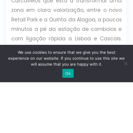
Carcavelos que está a transformar uma
zona em clara valorização, entre o novo
Retail Park e a Quinta da Alagoa, a poucos
minutos a pé da estação de comboios e
com ligação rápida a Lisboa e Cascais.
Próximo da Nova SBE, este
We use cookies to ensure that we give you the best
empreendimento posiciona-se num eixo
experience on our website. If you continue to use this site we
will assume that you are happy with it.
urbano consolidado, rodeado de
Escrever no WhatsApp
Ok
escritórios, comércio, restauração e
hotelaria, com marcas de referência
como Continente, Leroy Merlin e Rádio
Popular, além de um ginásio e do novo
centro de saúde de Carcavelos, elevando
a conveniência do dia a dia.Integrado