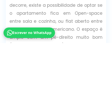
decorre, existe a possibilidade de optar se
o apartamento fica em Open-space
entre sala e cozinha, ou flat aberto entre
divisões, ao estilo americano. O espaço é
Escrever no WhatsApp
amplo com um pé-direito muito bom
(altura do chão ao teto) e com teto falso
na cozinha. Closet e casa de banho com
poliban e loiças de primeira qualidade!?
Claro que sim. Um delicioso
complemento.Canalização e circuito
elétrico totalmente novos, caixilharia em
PVC com janelas oscilo batentes e estores
em alumínio elétricos. Porta de entrada
de segurança blindada, ar condicionado