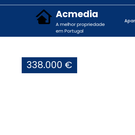
Acmedia
Apa
A melhor propriedade
em Portugal
338.000 €