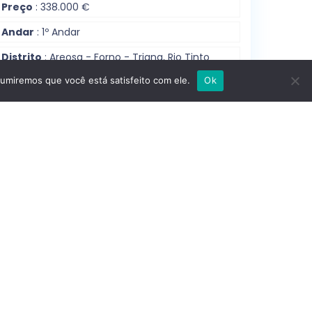
Preço
: 338.000 €
Andar
: 1º Andar
Distrito
: Areosa - Forno - Triana, Rio Tinto
sumiremos que você está satisfeito com ele.
Ok