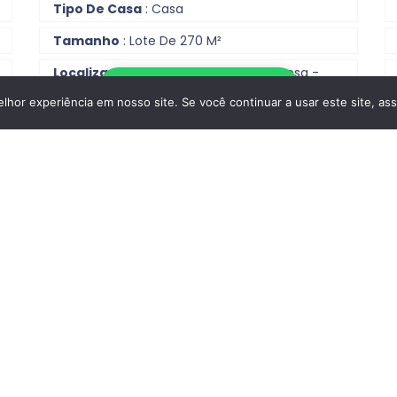
Tipo De Casa
: Casa
Tamanho
: Lote De 270 M²
Localização
: Rua Das Alvarinhas; Areosa -
Forno - Triana; Rio Tinto; Gondomar, Porto
Escrever no WhatsApp
hor experiência em nosso site. Se você continuar a usar este site, as
Contactar
Reportar anúncio
Casas De Banho
: 2