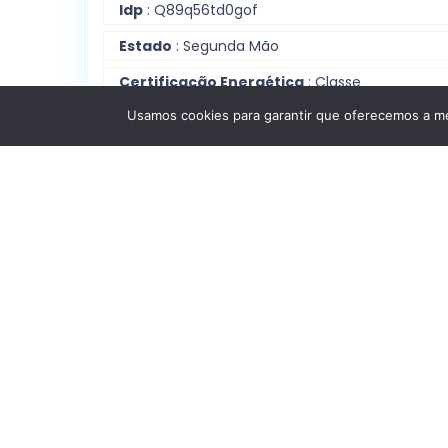
Idp
: Q89q56td0gof
Estado
: Segunda Mão
Certificação Energética
:
Classe
Energética:
E
Usamos cookies para garantir que oferecemos a mel
Cidade
: Gondomar, Porto
Estrutura Interna
Quartos
: T3