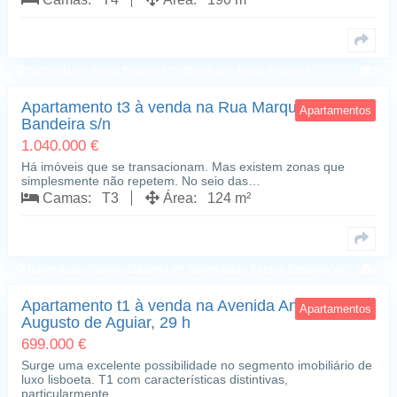
Gulbenkian - Praça Espanha; Gulbenkian - Praça Espanha
8
Apartamento t3 à venda na Rua Marquês Sá da
Apartamentos
Bandeira s/n
1.040.000 €
Há imóveis que se transacionam. Mas existem zonas que
simplesmente não repetem. No seio das…
Camas: T3
Área: 124 m²
Bairro Azul - Parque Eduardo VII; Bairro Azul - Parque Eduardo VII
8
Apartamento t1 à venda na Avenida António
Apartamentos
Augusto de Aguiar, 29 h
699.000 €
Surge uma excelente possibilidade no segmento imobiliário de
luxo lisboeta. T1 com características distintivas,
particularmente…