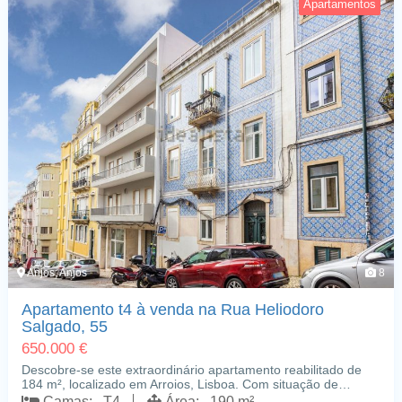
Apartamentos
Anjos; Anjos
8
Apartamento t4 à venda na Rua Heliodoro
Salgado, 55
650.000 €
Descobre-se este extraordinário apartamento reabilitado de
184 m², localizado em Arroios, Lisboa. Com situação de…
Camas: T4
Área: 190 m²