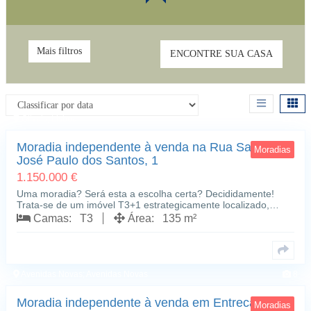
Mais filtros
ENCONTRE SUA CASA
Olivais; Lisboa
8
Moradia independente à venda na Rua Sargento
Moradias
José Paulo dos Santos, 1
1.150.000 €
Uma moradia? Será esta a escolha certa? Decididamente!
Trata-se de um imóvel T3+1 estrategicamente localizado,…
Camas: T3
Área: 135 m²
Avenidas Novas; Avenidas Novas
8
Moradia independente à venda em Entrecampos
Moradias