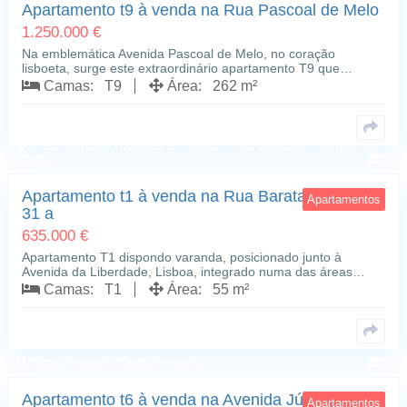
Apartamento t9 à venda na Rua Pascoal de Melo
1.250.000 €
Na emblemática Avenida Pascoal de Melo, no coração
lisboeta, surge este extraordinário apartamento T9 que…
Camas: T9
Área: 262 m²
Av. da Liberdade - Marquês de Pombal; Av. da Liberdade - Marquês de
Pombal
8
Apartamento t1 à venda na Rua Barata Salgueiro,
Apartamentos
31 a
635.000 €
Apartamento T1 dispondo varanda, posicionado junto à
Avenida da Liberdade, Lisboa, integrado numa das áreas…
Camas: T1
Área: 55 m²
Campo Pequeno; Campo Pequeno
8
Apartamento t6 à venda na Avenida Júlio Dinis
Apartamentos