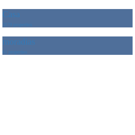
Casa
3179 properties
moradias
61 properties