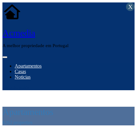
X
Acmedia
A melhor propriedade em Portugal
Apartamentos
Casas
Noticias
anúncio grátis
Apartamentos
8262 properties